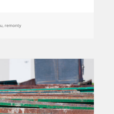
mu
,
remonty