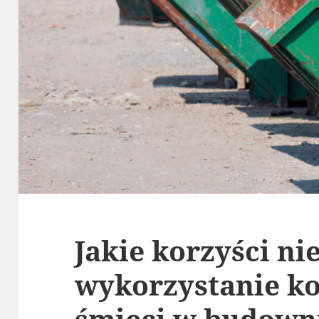
Jakie korzyści ni
wykorzystanie k
śmieci w budown