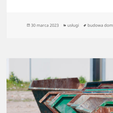
Data
Kategorie
Tagi
30 marca 2023
usługi
budowa do
publikacji