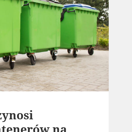
zynosi
ntenerów na